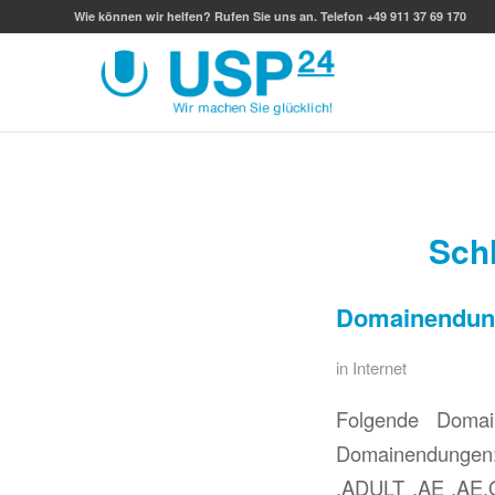
Wie können wir helfen? Rufen Sie uns an. Telefon +49 911 37 69 170
Sch
Domainendun
in
Internet
Folgende Domai
Domainendunge
.ADULT .AE .AE