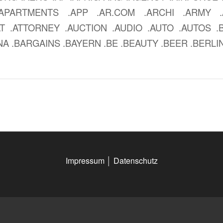
APARTMENTS .APP .AR.COM .ARCHI .ARMY .
AT .ATTORNEY .AUCTION .AUDIO .AUTO .AUTOS .
A .BARGAINS .BAYERN .BE .BEAUTY .BEER .BERLIN
Impressum
│
Datenschutz