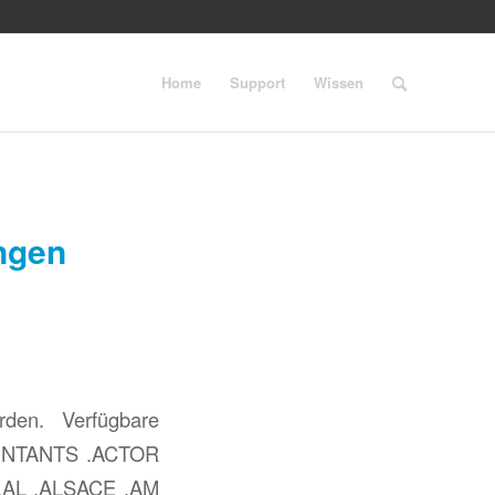
Home
Support
Wissen
ngen
den. Verfügbare
UNTANTS .ACTOR
.AL .ALSACE .AM