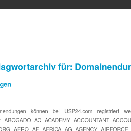
lagwortarchiv für:
Domainendu
gen
nendungen können bei USP24.com registriert wer
n: .ABOGADO .AC .ACADEMY .ACCOUNTANT .ACCO
.ORG .AERO .AF .AFRICA .AG .AGENCY .AIRFORCE 