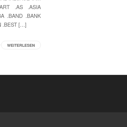
ART .AS .ASIA
BA .BAND .BANK
 .BEST […]
WEITERLESEN