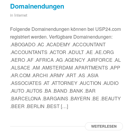
Domainendungen
in
Internet
Folgende Domainendungen können bei USP24.com
registriert werden. Verfügbare Domainendungen:
.ABOGADO .AC .ACADEMY .ACCOUNTANT
.ACCOUNTANTS .ACTOR .ADULT .AE .AE.ORG
.AERO .AF .AFRICA .AG .AGENCY .AIRFORCE .AL
.ALSACE .AM .AMSTERDAM .APARTMENTS .APP
.AR.COM .ARCHI .ARMY .ART .AS .ASIA
.ASSOCIATES .AT .ATTORNEY .AUCTION .AUDIO
.AUTO .AUTOS .BA .BAND .BANK .BAR
.BARCELONA .BARGAINS .BAYERN .BE .BEAUTY
.BEER .BERLIN .BEST […]
WEITERLESEN